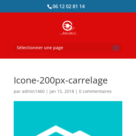
06 12 02 81 14
Sélectionner une page
Icone-200px-carrelage
par
admin1460
|
Jan 15, 2018
|
0 commentaires