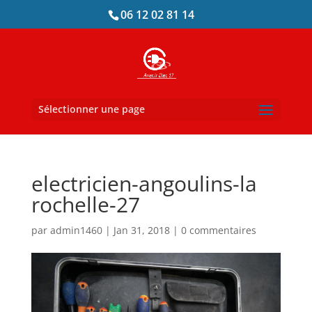
06 12 02 81 14
Sélectionner une page
electricien-angoulins-la
rochelle-27
par
admin1460
|
Jan 31, 2018
|
0 commentaires