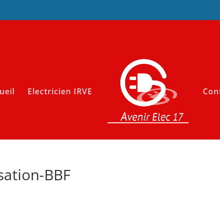
ueil
Electricien IRVE
Con
sation-BBF